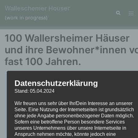
Zum
Walleschemer Houser
Inhalt
Suche
Men
(work in progress)
springen
ums
100 Wallersheimer Häuser
und ihre Bewohner*innen v
fast 100 Jahren.
Datenschutzerklärung
Stand: 05.04.2024
Wir freuen uns sehr über Ihr/Dein Interesse an unserer
Seite. Eine Nutzung der Internetseiten ist grundsätzlich
ohne jede Angabe personenbezogener Daten möglich.
Sofern eine betroffene Person besondere Services
unseres Unternehmens über unsere Internetseite in
Anspruch nehmen möchte, könnte jedoch eine
"Mein* Heimatort während meiner Jugendzeit