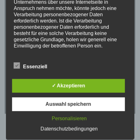
Unternehmens über unsere Internetseite in
Anspruch nehmen möchte, könnte jedoch eine
Verarbeitung personenbezogener Daten
erforderlich werden. Ist die Verarbeitung
personenbezogener Daten erforderlich und
besteht für eine solche Verarbeitung keine
gesetzliche Grundlage, holen wir generell eine
Einwilligung der betroffenen Person ein.
Die Verarbeitung personenbezogener Daten,
beispielsweise des Namens, der Anschrift, E-Mail-
Essenziell
Adresse oder Telefonnummer einer betroffenen
Person, erfolgt stets im Einklang mit der
Datenschutz-Grundverordnung und in
✓ Akzeptieren
Übereinstimmung mit den für uns geltenden
landesspezifischen Datenschutzbestimmungen.
Mittels dieser Datenschutzerklärung möchte ich
Auswahl speichern
1/34
über Art, Umfang und Zweck der von mir
erhobenen, genutzten und verarbeiteten
Personalisieren
personenbezogenen Daten informieren. Ferner
werden betroffene Personen mittels dieser
Datenschutzbedingungen
Datenschutzerklärung über die ihnen zustehenden
Rechte aufgeklärt.